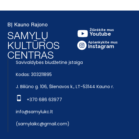
Žiūrėkite mus
Youtube
Aplankykite mus
Instagram
Savivaldybės biudžetinė įstaiga
Kodas: 303211895
J. Biliūno g. 106, Šlienavos k., LT-53144 Kauno r.
+370 686 63977
info@samylukc.lt
(samylaikc@gmail.com)