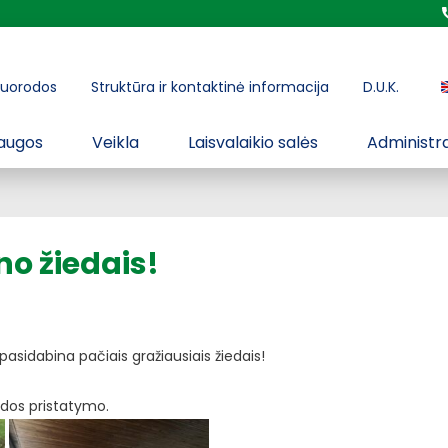
uorodos
Struktūra ir kontaktinė informacija
D.U.K.
augos
Veikla
Laisvalaikio salės
Administra
no žiedais!
 pasidabina pačiais gražiausiais žiedais!
odos pristatymo.