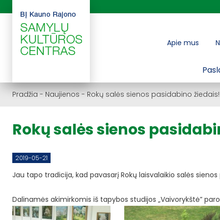
Apie mus
N
Pasl
Pradžia
-
Naujienos
-
Rokų salės sienos pasidabino žiedais!
Rokų salės sienos pasidabi
2019-05-21
Jau tapo tradicija, kad pavasarį Rokų laisvalaikio salės sienos
Dalinamės akimirkomis iš tapybos studijos „Vaivorykštė” par