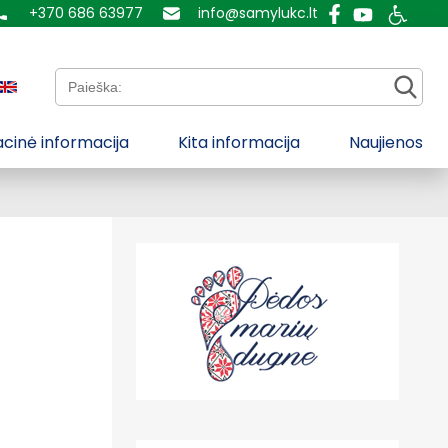
+370 686 63977
info@samylukc.lt
Paieška:
cinė informacija
Kita informacija
Naujienos