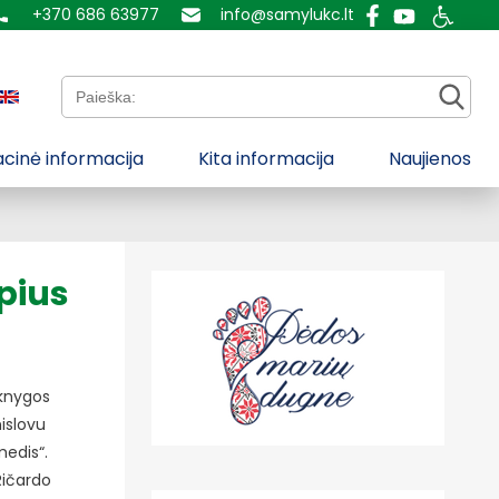
+370 686 63977
info@samylukc.lt
Paieška:
cinė informacija
Kita informacija
Naujienos
pius
 knygos
islovu
medis“.
 Ričardo