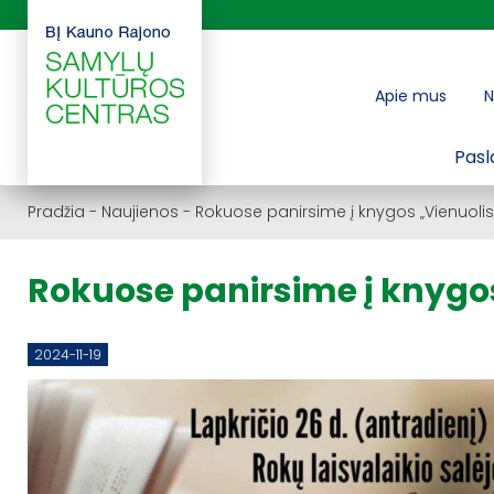
Apie mus
N
Pasl
Pradžia
-
Naujienos
-
Rokuose panirsime į knygos „Vienuolis
Rokuose panirsime į knygos
2024-11-19