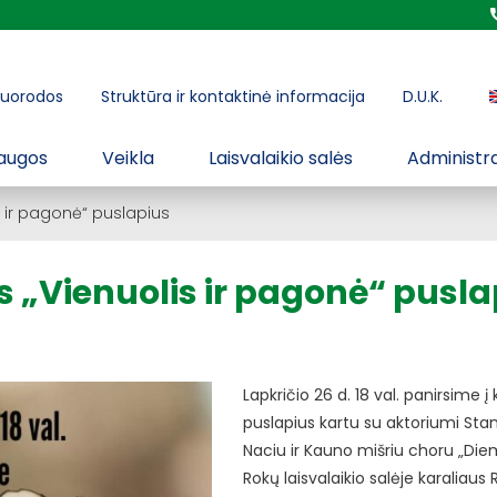
uorodos
Struktūra ir kontaktinė informacija
D.U.K.
augos
Veikla
Laisvalaikio salės
Administra
 ir pagonė“ puslapius
 „Vienuolis ir pagonė“ pusla
Lapkričio 26 d. 18 val. panirsime į
puslapius kartu su aktoriumi Stan
Naciu ir Kauno mišriu choru „Die
Rokų laisvalaikio salėje karaliaus