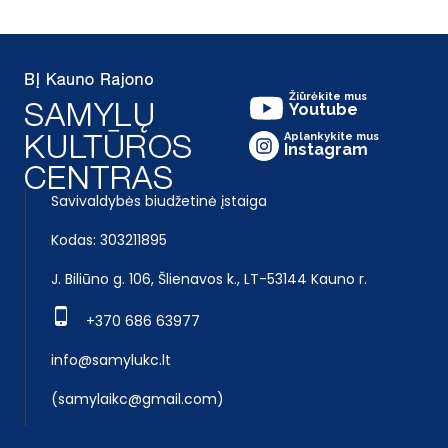
Žiūrėkite mus
Youtube
Aplankykite mus
Instagram
Savivaldybės biudžetinė įstaiga
Kodas: 303211895
J. Biliūno g. 106, Šlienavos k., LT-53144 Kauno r.
+370 686 63977
info@samylukc.lt
(samylaikc@gmail.com)