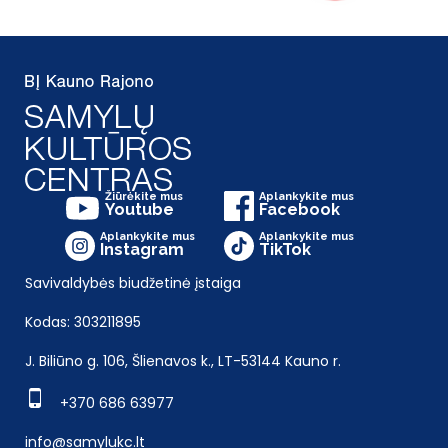
Žiūrėkite mus
Aplankykite mus
Youtube
Facebook
Aplankykite mus
Aplankykite mus
Instagram
TikTok
Savivaldybės biudžetinė įstaiga
Kodas: 303211895
J. Biliūno g. 106, Šlienavos k., LT-53144 Kauno r.
+370 686 63977
info@samylukc.lt