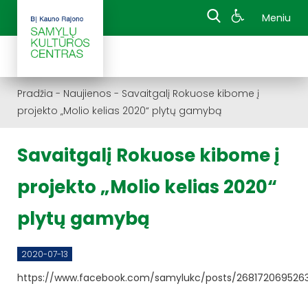
Meniu
Pradžia
-
Naujienos
-
Savaitgalį Rokuose kibome į
projekto „Molio kelias 2020“ plytų gamybą
Savaitgalį Rokuose kibome į
projekto „Molio kelias 2020“
plytų gamybą
2020-07-13
https://www.facebook.com/samylukc/posts/268172069526