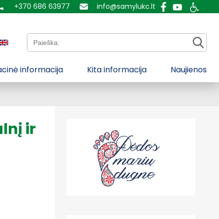
+370 686 63977
info@samylukc.lt
Paieška:
cinė informacija
Kita informacija
Naujienos
nį ir