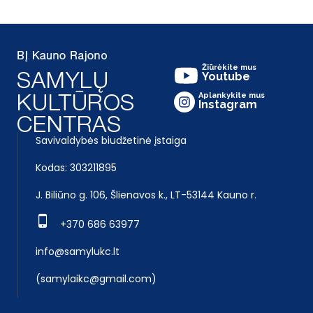
Žiūrėkite mus
Youtube
Aplankykite mus
Instagram
Savivaldybės biudžetinė įstaiga
Kodas: 303211895
J. Biliūno g. 106, Šlienavos k., LT-53144 Kauno r.
+370 686 63977
info@samylukc.lt
(samylaikc@gmail.com)