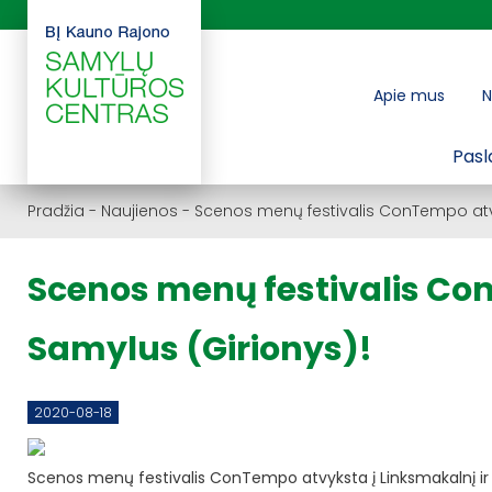
Apie mus
N
Pasl
Pradžia
-
Naujienos
-
Scenos menų festivalis ConTempo atvyk
Scenos menų festivalis Co
Samylus (Girionys)!
2020-08-18
Scenos menų festivalis ConTempo atvyksta į Linksmakalnį ir