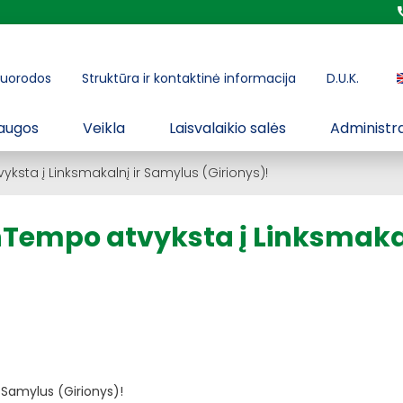
uorodos
Struktūra ir kontaktinė informacija
D.U.K.
augos
Veikla
Laisvalaikio salės
Administra
sta į Linksmakalnį ir Samylus (Girionys)!
nTempo atvyksta į Linksmakal
 Samylus (Girionys)!