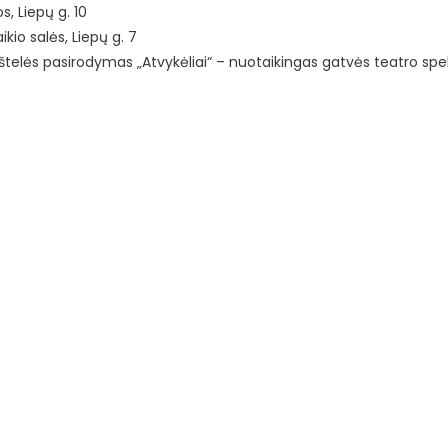
s, Liepų g. 10
ikio salės, Liepų g. 7
štelės pasirodymas „Atvykėliai“ – nuotaikingas gatvės teatro spek