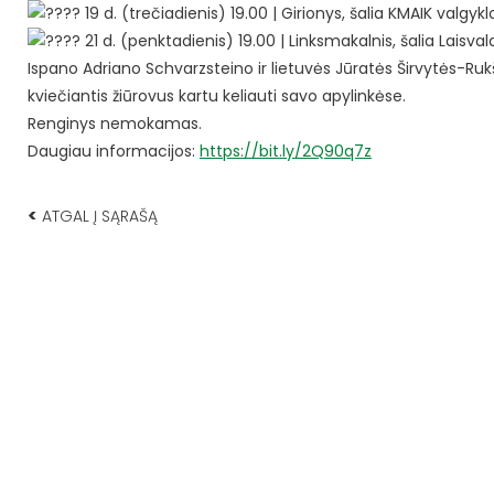
19 d. (trečiadienis) 19.00 | Girionys, šalia KMAIK valgyklo
21 d. (penktadienis) 19.00 | Linksmakalnis, šalia Laisvala
Ispano Adriano Schvarzsteino ir lietuvės Jūratės Širvytės-Ruk
kviečiantis žiūrovus kartu keliauti savo apylinkėse.
Renginys nemokamas.
Daugiau informacijos:
https://bit.ly/2Q90q7z
<
ATGAL Į SĄRAŠĄ