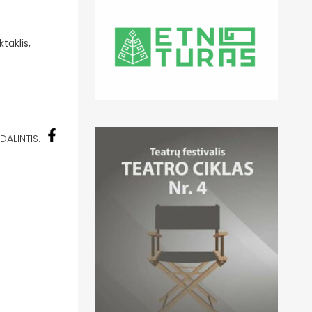
taklis,
DALINTIS: