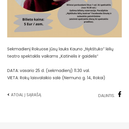
Sekmadienį Rokuose jūsų lauks Kauno „Nykštuko” lėlių
teatro spektaklis vaikams „Katinėlis ir gaidelis“
DATA: vasario 25 d. (sekmadienį) 11.30 val.
VIETA: Rokų laisvalaikio salė (Nemuno g. 14, Rokai)
<
ATGAL Į SĄRAŠĄ
DALINTIS: