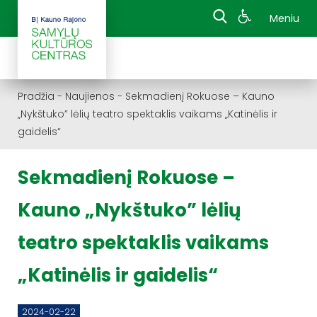
Meniu
Pradžia
-
Naujienos
-
Sekmadienį Rokuose – Kauno
„Nykštuko” lėlių teatro spektaklis vaikams „Katinėlis ir
gaidelis“
Sekmadienį Rokuose –
Kauno „Nykštuko” lėlių
teatro spektaklis vaikams
„Katinėlis ir gaidelis“
2024-02-22