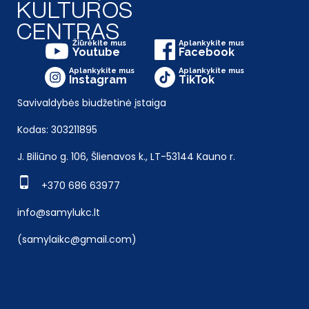
Žiūrėkite mus
Aplankykite mus
Youtube
Facebook
Aplankykite mus
Aplankykite mus
Instagram
TikTok
Savivaldybės biudžetinė įstaiga
Kodas: 303211895
J. Biliūno g. 106, Šlienavos k., LT-53144 Kauno r.
+370 686 63977
info@samylukc.lt
(samylaikc@gmail.com)