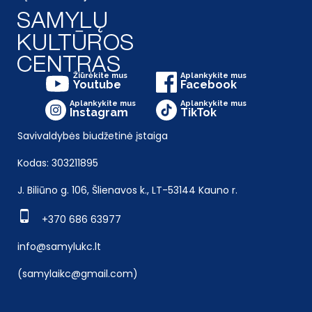
Žiūrėkite mus
Aplankykite mus
Youtube
Facebook
Aplankykite mus
Aplankykite mus
Instagram
TikTok
Savivaldybės biudžetinė įstaiga
Kodas: 303211895
J. Biliūno g. 106, Šlienavos k., LT-53144 Kauno r.
+370 686 63977
info@samylukc.lt
(samylaikc@gmail.com)