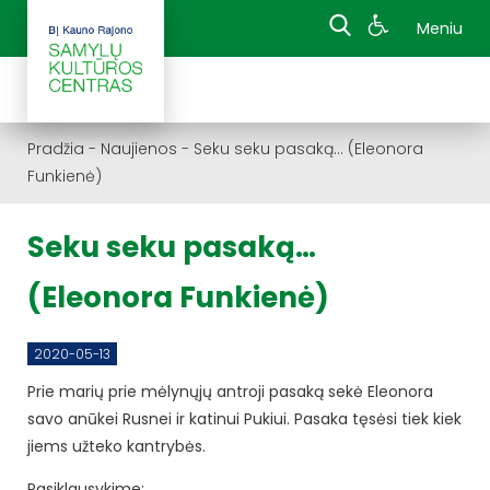
Meniu
Pradžia
-
Naujienos
-
Seku seku pasaką… (Eleonora
Funkienė)
Seku seku pasaką…
(Eleonora Funkienė)
2020-05-13
Prie marių prie mėlynųjų antroji pasaką sekė Eleonora
savo anūkei Rusnei ir katinui Pukiui. Pasaka tęsėsi tiek kiek
jiems užteko kantrybės.
Pasiklausykime: