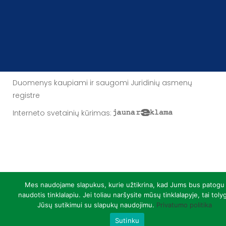
Duomenys kaupiami ir saugomi Juridinių asmenų
registre
Interneto svetainių kūrimas
:
Mes naudojame slapukus, kurie užtikrina, kad Jums bus patogu
naudotis tinklalapiu. Jei toliau naršysite mūsų tinklalapyje, tai toly
Jūsų sutikimui su slapukų naudojimu.
Privatumo politika
Sutinku