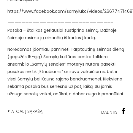
https://www.facebook.com/samylukc/videos/26677471468
—————————————————————————————-
Pasaka – štai kas geriausiai sustiprina šeimą. Dažnoje
šeimoje rasime jų einančių iš kartos į kartą.
Norėdamos įdomiau paminėti Tarptautinę šeimos dieną
(gegužės 15-ąją) Samylų kultūros centro folkloro
ansamblio „Samylų senolės“ moterys nutarė pasekti
pasakas ne tik „Etnučiams“ ar savo vaikaičiams, bet ir
visai Samylų bei Kauno rajono bendruomenei. Kiekviena
sekama pasaka bus senesnė už patį laiką. Su jomis
užaugo senolių vaikai, anūkai, o dabar auga ir proanūkiai.
<
ATGAL Į SĄRAŠĄ
DALINTIS: