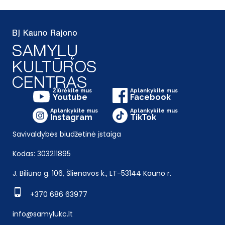
Žiūrėkite mus
Aplankykite mus
Youtube
Facebook
Aplankykite mus
Aplankykite mus
Instagram
TikTok
Savivaldybės biudžetinė įstaiga
Kodas: 303211895
J. Biliūno g. 106, Šlienavos k., LT-53144 Kauno r.
+370 686 63977
info@samylukc.lt