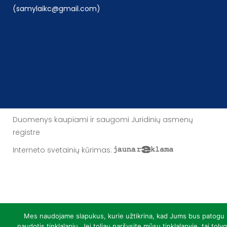
(samylaikc@gmail.com)
Duomenys kaupiami ir saugomi Juridinių asmenų
registre
Interneto svetainių kūrimas
:
Mes naudojame slapukus, kurie užtikrina, kad Jums bus patogu
naudotis tinklalapiu. Jei toliau naršysite mūsų tinklalapyje, tai toly