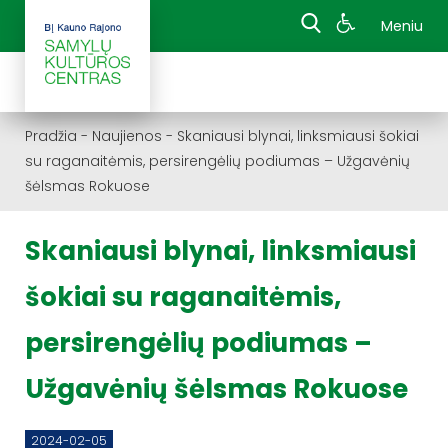
Meniu
Pradžia
-
Naujienos
-
Skaniausi blynai, linksmiausi šokiai
su raganaitėmis, persirengėlių podiumas – Užgavėnių
šėlsmas Rokuose
Skaniausi blynai, linksmiausi
šokiai su raganaitėmis,
persirengėlių podiumas –
Užgavėnių šėlsmas Rokuose
2024-02-05