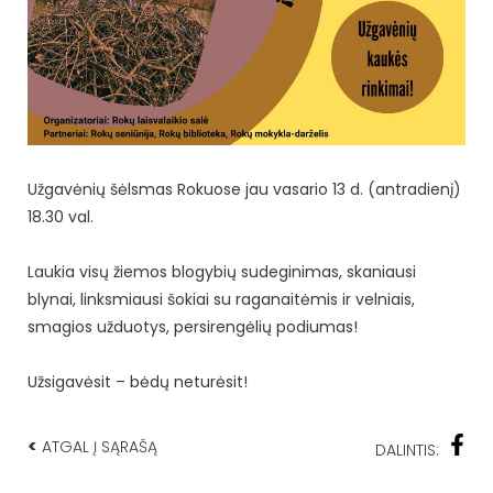
Užgavėnių šėlsmas Rokuose jau vasario 13 d. (antradienį)
18.30 val.
Laukia visų žiemos blogybių sudeginimas, skaniausi
blynai, linksmiausi šokiai su raganaitėmis ir velniais,
smagios užduotys, persirengėlių podiumas!
Užsigavėsit – bėdų neturėsit!
<
ATGAL Į SĄRAŠĄ
DALINTIS: