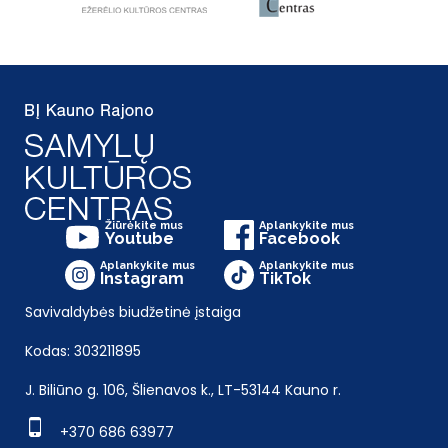
Žiūrėkite mus
Aplankykite mus
Youtube
Facebook
Aplankykite mus
Aplankykite mus
Instagram
TikTok
Savivaldybės biudžetinė įstaiga
Kodas: 303211895
J. Biliūno g. 106, Šlienavos k., LT-53144 Kauno r.
+370 686 63977