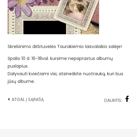
Skrebinimo dirbtuvėlės Taurakiemio laisvalaikio salėje!
Spalio 10 d. 16-18val. kursime nepaprastus albumų
puslapius.
Dalyvauti kviečiami visi, atsineškite nuotrauką, kuri bus
jūsų albume.
<
ATGAL Į SĄRAŠĄ
DALINTIS: