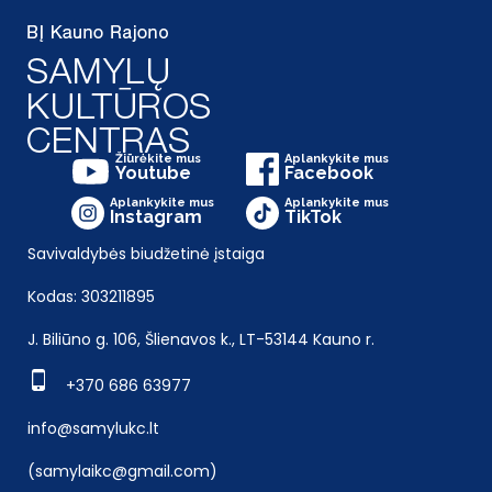
Žiūrėkite mus
Aplankykite mus
Youtube
Facebook
Aplankykite mus
Aplankykite mus
Instagram
TikTok
Savivaldybės biudžetinė įstaiga
Kodas: 303211895
J. Biliūno g. 106, Šlienavos k., LT-53144 Kauno r.
+370 686 63977
info@samylukc.lt
(samylaikc@gmail.com)