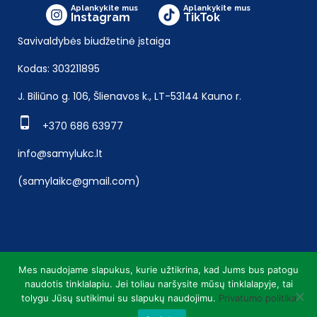
Aplankykite mus
Aplankykite mus
Instagram
TikTok
Savivaldybės biudžetinė įstaiga
Kodas: 303211895
J. Biliūno g. 106, Šlienavos k., LT-53144 Kauno r.
+370 686 63977
info@samylukc.lt
(samylaikc@gmail.com)
Mes naudojame slapukus, kurie užtikrina, kad Jums bus patogu
naudotis tinklalapiu. Jei toliau naršysite mūsų tinklalapyje, tai
tolygu Jūsų sutikimui su slapukų naudojimu.
Privatumo politika