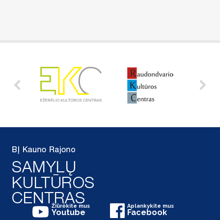
Žiūrėkite mus
Aplankykite mus
Youtube
Facebook