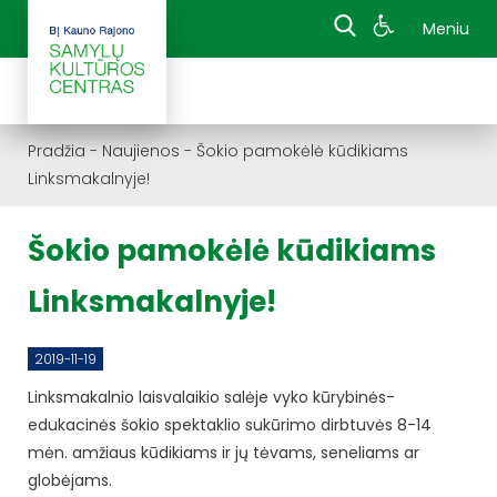
Meniu
Pradžia
-
Naujienos
-
Šokio pamokėlė kūdikiams
Linksmakalnyje!
Šokio pamokėlė kūdikiams
Linksmakalnyje!
2019-11-19
Linksmakalnio laisvalaikio salėje vyko kūrybinės-
edukacinės šokio spektaklio sukūrimo dirbtuvės 8-14
mėn. amžiaus kūdikiams ir jų tėvams, seneliams ar
globėjams.