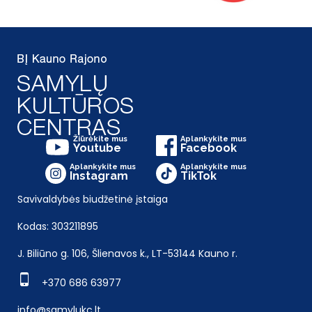
Žiūrėkite mus
Aplankykite mus
Youtube
Facebook
Aplankykite mus
Aplankykite mus
Instagram
TikTok
Savivaldybės biudžetinė įstaiga
Kodas: 303211895
J. Biliūno g. 106, Šlienavos k., LT-53144 Kauno r.
+370 686 63977
info@samylukc.lt