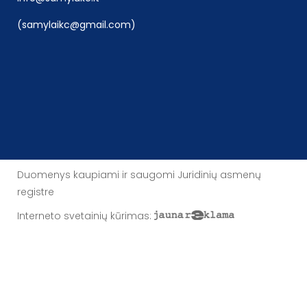
(samylaikc@gmail.com)
Duomenys kaupiami ir saugomi Juridinių asmenų
registre
Interneto svetainių kūrimas
: