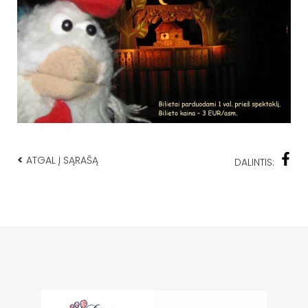
<
ATGAL Į SĄRAŠĄ
DALINTIS: