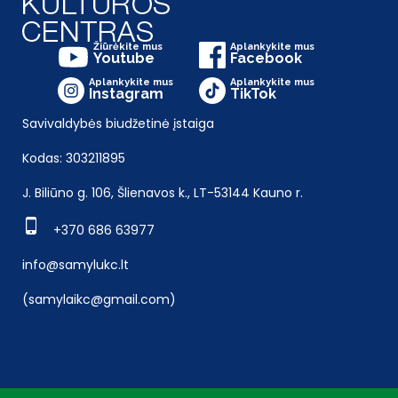
Žiūrėkite mus
Aplankykite mus
Youtube
Facebook
Aplankykite mus
Aplankykite mus
Instagram
TikTok
Savivaldybės biudžetinė įstaiga
Kodas: 303211895
J. Biliūno g. 106, Šlienavos k., LT-53144 Kauno r.
+370 686 63977
info@samylukc.lt
(samylaikc@gmail.com)