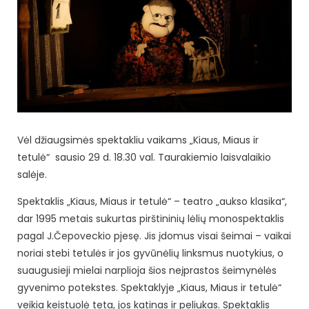
Vėl džiaugsimės spektakliu vaikams „Kiaus, Miaus ir
tetulė“ sausio 29 d. 18.30 val. Taurakiemio laisvalaikio
salėje.
Spektaklis „Kiaus, Miaus ir tetulė“ – teatro „aukso klasika“,
dar 1995 metais sukurtas pirštininių lėlių monospektaklis
pagal J.Čepoveckio pjesę. Jis įdomus visai šeimai – vaikai
noriai stebi tetulės ir jos gyvūnėlių linksmus nuotykius, o
suaugusieji mielai narplioja šios neįprastos šeimynėlės
gyvenimo potekstes. Spektaklyje „Kiaus, Miaus ir tetulė“
veikia keistuolė teta, jos katinas ir peliukas. Spektaklis