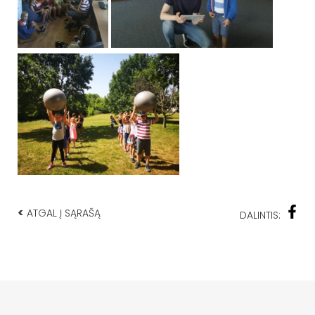
<
ATGAL Į SĄRAŠĄ
DALINTIS: