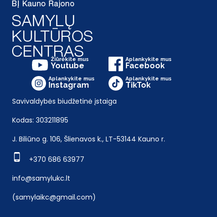
Žiūrėkite mus
Aplankykite mus
Youtube
Facebook
Aplankykite mus
Aplankykite mus
Instagram
TikTok
Savivaldybės biudžetinė įstaiga
Kodas: 303211895
J. Biliūno g. 106, Šlienavos k., LT-53144 Kauno r.
+370 686 63977
info@samylukc.lt
(samylaikc@gmail.com)