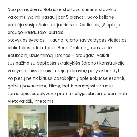
Nuo pirmadienio Rokuose startavo dieninė stovykla
vaikams „Aplink pasaulį per 5 dienas”. Savo kelionę
pradėjo susipažinimo ir judriaisiais žaidimais, „Slaptojo
draugo-keliautojo” burtais.
Stovyklos svečias – Kauno rajono savivaldybės viešosios
bibliotekos edukatorius Beną Drukteinį, kuris vedė
edukacinį užsiėmimą „Dronas – draugas“. Vaikai
susipažino su bepilotės skraidyklės (drono) konstrukcija,
valdymo taisyklėmis, turėjo galimybę patys išbandyti!
Po pietų ne tik klausė pasakojimų apie Rokuose esančių
gatvių pavadinimų kilmę, bet ir naudojosi virtualiu
žemėlapiu, sudalyvavo protų mūšyje, skirtame paminėti
Vietovardžių metams.