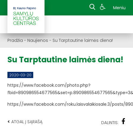
Meniu
Pradžia
-
Naujienos
-
Su Tarptautine laimės diena!
Su Tarptautine laimės diena!
2020-03-20
https://www.facebook.com/photo.php?
fbid=890986554677565&set=p.890986554677565&type=3&
https://www.facebook.com/roku.laisvalaikiosale.3/posts/8
<
ATGAL Į SĄRAŠĄ
DALINTIS: