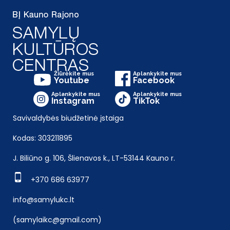
Žiūrėkite mus
Aplankykite mus
Youtube
Facebook
Aplankykite mus
Aplankykite mus
Instagram
TikTok
Savivaldybės biudžetinė įstaiga
Kodas: 303211895
J. Biliūno g. 106, Šlienavos k., LT-53144 Kauno r.
+370 686 63977
info@samylukc.lt
(samylaikc@gmail.com)