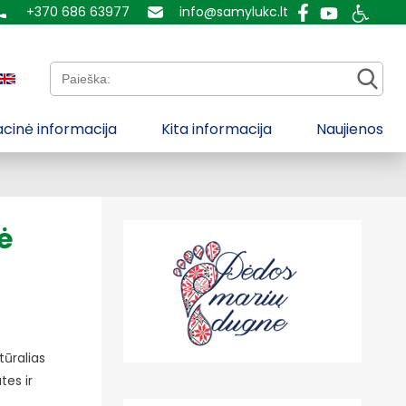
+370 686 63977
info@samylukc.lt
Paieška:
cinė informacija
Kita informacija
Naujienos
ė
tūralias
tes ir