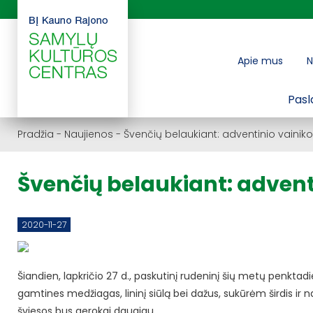
Apie mus
N
Pasl
Pradžia
-
Naujienos
-
Švenčių belaukiant: adventinio vaini
Švenčių belaukiant: adven
2020-11-27
Šiandien, lapkričio 27 d., paskutinį rudeninį šių metų penktad
gamtines medžiagas, lininį siūlą bei dažus, sukūrėm širdis ir
šviesos bus gerokai daugiau.