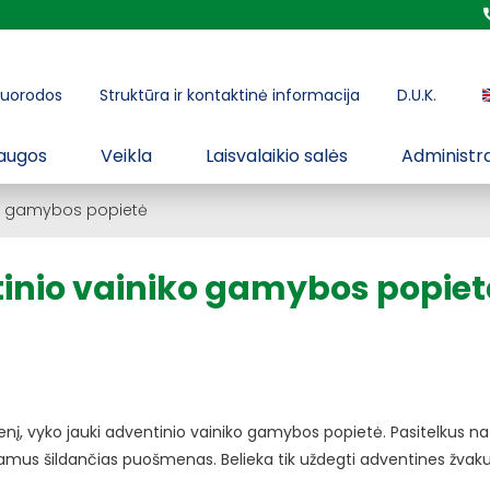
uorodos
Struktūra ir kontaktinė informacija
D.U.K.
augos
Veikla
Laisvalaikio salės
Administra
ko gamybos popietė
tinio vainiko gamybos popiet
ienį, vyko jauki adventinio vainiko gamybos popietė. Pasitelkus na
 namus šildančias puošmenas. Belieka tik uždegti adventines žvaku