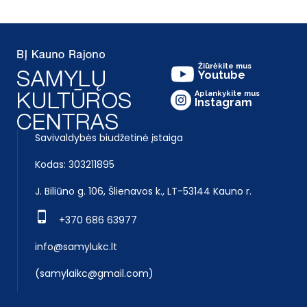
Žiūrėkite mus
Youtube
Aplankykite mus
Instagram
Savivaldybės biudžetinė įstaiga
Kodas: 303211895
J. Biliūno g. 106, Šlienavos k., LT-53144 Kauno r.
+370 686 63977
info@samylukc.lt
(samylaikc@gmail.com)