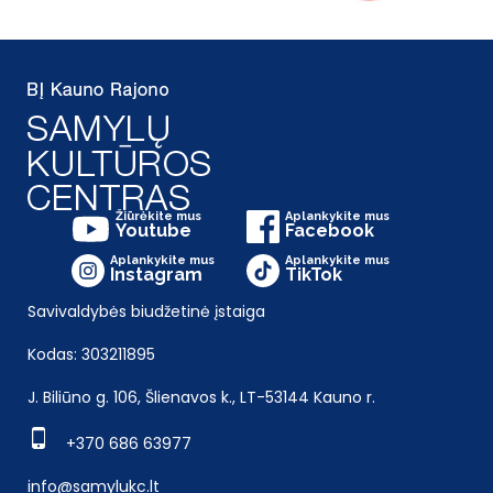
Žiūrėkite mus
Aplankykite mus
Youtube
Facebook
Aplankykite mus
Aplankykite mus
Instagram
TikTok
Savivaldybės biudžetinė įstaiga
Kodas: 303211895
J. Biliūno g. 106, Šlienavos k., LT-53144 Kauno r.
+370 686 63977
info@samylukc.lt