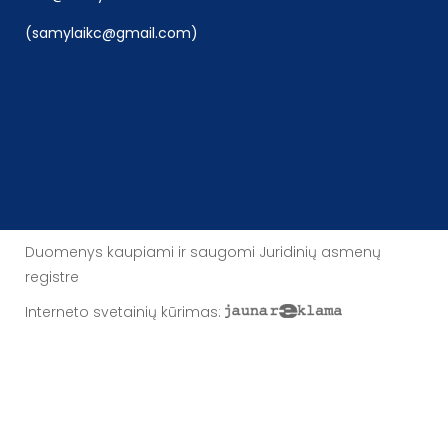
(samylaikc@gmail.com)
Duomenys kaupiami ir saugomi Juridinių asmenų
registre
Interneto svetainių kūrimas
: