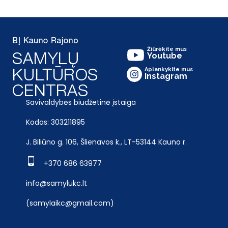
Žiūrėkite mus
Youtube
Aplankykite mus
Instagram
Savivaldybės biudžetinė įstaiga
Kodas: 303211895
J. Biliūno g. 106, Šlienavos k., LT-53144 Kauno r.
+370 686 63977
info@samylukc.lt
(samylaikc@gmail.com)