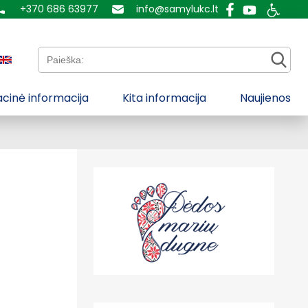
+370 686 63977
info@samylukc.lt
Paieška:
cinė informacija
Kita informacija
Naujienos