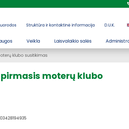
uorodos
Struktūra ir kontaktinė informacija
D.U.K.
augos
Veikla
Laisvalaikio salės
Administra
terų klubo susitikimas
 pirmasis moterų klubo
403428194935