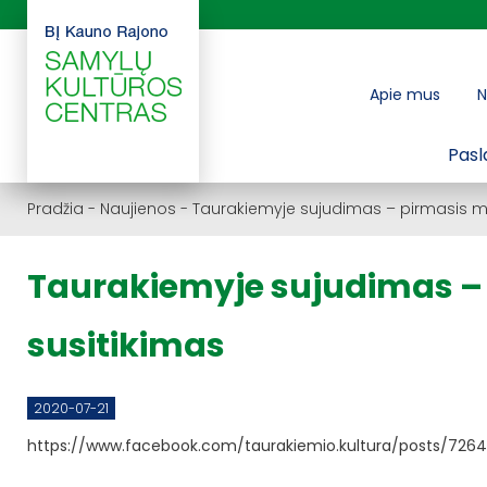
Apie mus
N
Pasl
Pradžia
-
Naujienos
-
Taurakiemyje sujudimas – pirmasis mo
Taurakiemyje sujudimas –
susitikimas
2020-07-21
https://www.facebook.com/taurakiemio.kultura/posts/726