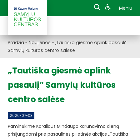
Meniu
Pradžia
-
Naujienos
-
„Tautiška giesmė aplink pasaulį“
Samylų kultūros centro salėse
„Tautiška giesmė aplink
pasaulį“ Samylų kultūros
centro salėse
2020-07-03
Paminėkime Karaliaus Mindaugo karūnavimo dieną
prisijungdami prie pasaulinės pilietinės akcijos „Tautiška