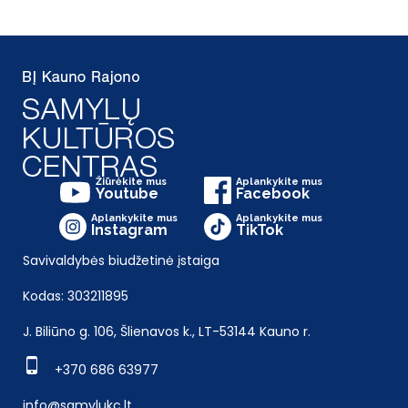
Žiūrėkite mus
Aplankykite mus
Youtube
Facebook
Aplankykite mus
Aplankykite mus
Instagram
TikTok
Savivaldybės biudžetinė įstaiga
Kodas: 303211895
J. Biliūno g. 106, Šlienavos k., LT-53144 Kauno r.
+370 686 63977
info@samylukc.lt