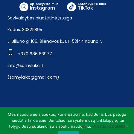
Aplankykite mus
Aplankykite mus
Instagram
TikTok
Savivaldybės biudžetinė įstaiga
Kodas: 303211895
J. Biliūno g. 106, Šlienavos k., LT-53144 Kauno r.
+370 686 63977
info@samylukc.lt
(samylaikc@gmail.com)
Mes naudojame slapukus, kurie užtikrina, kad Jums bus patogu
naudotis tinklalapiu. Jei toliau naršysite mūsų tinklalapyje, tai
tolygu Jūsų sutikimui su slapukų naudojimu.
Privatumo politika