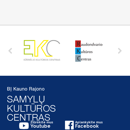
Žiūrėkite mus
Aplankykite mus
Youtube
Facebook