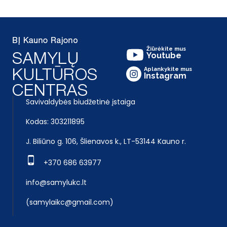
Žiūrėkite mus
Youtube
Aplankykite mus
Instagram
Savivaldybės biudžetinė įstaiga
Kodas: 303211895
J. Biliūno g. 106, Šlienavos k., LT-53144 Kauno r.
+370 686 63977
info@samylukc.lt
(samylaikc@gmail.com)