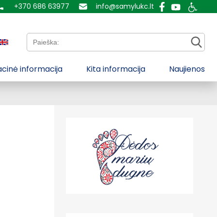
+370 686 63977
info@samylukc.lt
Paieška:
cinė informacija
Kita informacija
Naujienos