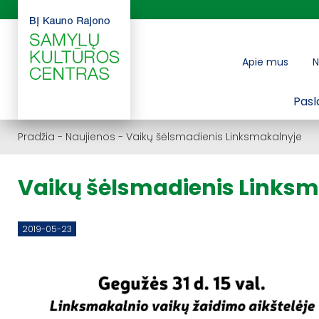
Apie mus
N
Pasl
Pradžia
-
Naujienos
-
Vaikų šėlsmadienis Linksmakalnyje
Vaikų šėlsmadienis Links
2019-05-23