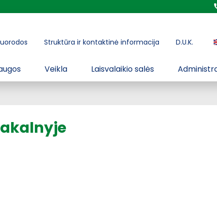
uorodos
Struktūra ir kontaktinė informacija
D.U.K.
augos
Veikla
Laisvalaikio salės
Administra
makalnyje