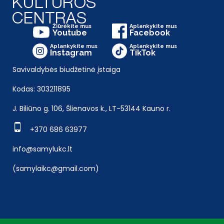
Žiūrėkite mus
Aplankykite mus
Youtube
Facebook
Aplankykite mus
Aplankykite mus
Instagram
TikTok
Savivaldybės biudžetinė įstaiga
Kodas: 303211895
J. Biliūno g. 106, Šlienavos k., LT-53144 Kauno r.
+370 686 63977
info@samylukc.lt
(samylaikc@gmail.com)